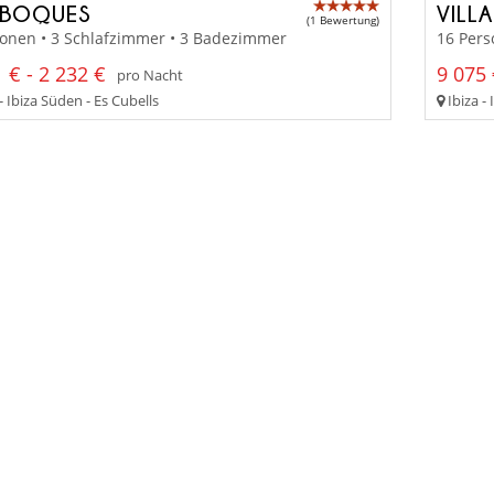
 BOQUES
VILL
(1 Bewertung)
sonen • 3 Schlafzimmer • 3 Badezimmer
16 Pers
 € - 2 232 €
9 075 
pro Nacht
- Ibiza Süden - Es Cubells
Ibiza - 