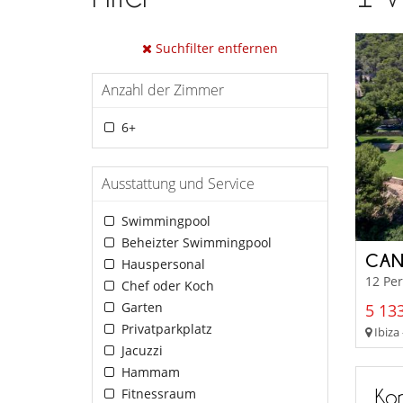
Suchfilter entfernen
Anzahl der Zimmer
6+
Ausstattung und Service
Swimmingpool
Beheizter Swimmingpool
CAN
Hauspersonal
12 Pe
Chef oder Koch
Garten
5 133
Privatparkplatz
Ibiza 
Jacuzzi
Hammam
Kon
Fitnessraum