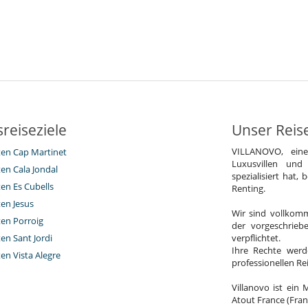
reiseziele
Unser Reis
VILLANOVO, ein
eten Cap Martinet
Luxusvillen und
ten Cala Jondal
spezialisiert hat,
ten Es Cubells
Renting.
ten Jesus
Wir sind vollkomm
ten Porroig
der vorgeschrieb
ten Sant Jordi
verpflichtet.
Ihre Rechte werd
ten Vista Alegre
professionellen R
Villanovo ist ein 
Atout France (Fran