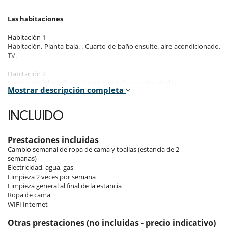
Las habitaciones
Habitación 1
Habitación, Planta baja. . Cuarto de baño ensuite. aire acondicionado,
TV.
Habitación 2
Habitación, Planta baja. . Cuarto de baño ensuite, ducha.
Mostrar descripción completa
Habitación 3
Habitación, Piso inferior. . Cuarto de baño ensuite, ducha.
INCLUIDO
Habitación 4
Habitación, Piso inferior. . Cuarto de baño ensuite, ducha.
Prestaciones incluidas
Cambio semanal de ropa de cama y toallas (estancia de 2
Los interiores
semanas)
Electricidad, agua, gas
Nivel principal
Limpieza 2 veces por semana
Gran salón comedor con chimenea, TV, satélite francés, DVD, equipo
Limpieza general al final de la estancia
de música y acceso directo a la terraza principal.
Ropa de cama
WC de Invitados.
WIFI Internet
Cocina americana bien equipada con nevera, lavavajillas, cafetera ...
Terraza porche con chill out.
Otras prestaciones (no incluidas - precio indicativo)