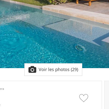
Voir les photos (29)
jera
²