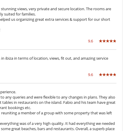
h stunning views, very private and secure location. The rooms are
y suited for families.
 helped us organizing great extra services & support for our short
!
Bain nordique
9.6
Piscine extérieure
Spa (espace de soins complet et dédié)
TV
 in ibiza in terms of location, views, fit out, and amazing service
Chauffage central
Garage ou place de parking privé
9.6
Salon TV
perience.
to any queries and were flexible to any changes in plans. They also
 tables in restaurants on the island. Fabio and his team have great
rant bookings etc.
in reuniting a member of a group with some property that was left
and everything was of a very high quality. It had everything we needed
r some great beaches, bars and restaurants. Overall, a superb place