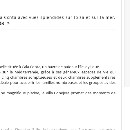
a Conta avec vues splendides sur Ibiza et sur la mer.
née.
le située à Cala Conta, un havre de paix sur l'île idyllique.
e sur la Méditerranée, grâce à ses généreux espaces de vie qui
ses cinq chambres somptueuses et deux chambres supplémentaires
déale pour accueillir les familles nombreuses et les groupes avides
ne magnifique piscine, la Villa Conejera promet des moments de
ouble King size. Salle de bain privée, avec 2 vasques, baignoire,