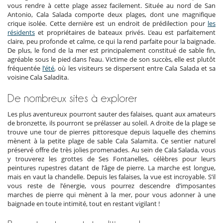
vous rendre à cette plage assez facilement. Située au nord de San
Antonio, Cala Salada comporte deux plages, dont une magnifique
crique isolée. Cette dernière est un endroit de prédilection pour
les
résidents
et propriétaires de bateaux privés. L’eau est parfaitement
claire, peu profonde et calme, ce qui la rend parfaite pour la baignade.
De plus, le fond de la mer est principalement constitué de sable fin,
agréable sous le pied dans l’eau. Victime de son succès, elle est plutôt
fréquentée
l’été
, où les visiteurs se dispersent entre Cala Salada et sa
voisine Cala Saladita.
De nombreux sites à explorer
Les plus aventureux pourront sauter des falaises, quant aux amateurs
de bronzette, ils pourront se prélasser au soleil. A droite de la plage se
trouve une tour de pierres pittoresque depuis laquelle des chemins
mènent à la petite plage de sable Cala Salamita. Ce sentier naturel
préservé offre de très jolies promenades. Au sein de Cala Salada, vous
y trouverez les grottes de Ses Fontanelles, célèbres pour leurs
peintures rupestres datant de l’âge de pierre. La marche est longue,
mais en vaut la chandelle. Depuis les falaises, la vue est incroyable. S’il
vous reste de l’énergie, vous pourrez descendre d’imposantes
marches de pierre qui mènent à la mer, pour vous adonner à une
baignade en toute intimité, tout en restant vigilant !