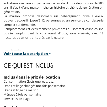
entretenu avec amour par la même famille d'Ibiza depuis près de 200
ans. Il s'agit d'une maison riche en histoire et chérie de génération en
génération.
La maison propose désormais un hébergement privé luxueux
pouvant accueillir jusqu'à 12 personnes et un service de conciergerie
complet sur demande.
L'emplacement est extrêmement privé; près du sommet d'une colline
boisée, surplombant la côte ouest d'Ibiza, sans vis-à-vis, avec 12
hectares de terrain, entourés par la nature.
Les chambres
Voir toute la description
Chambre 1 - The tower :
Chambre de maître, 1er étage, accès direct à la terrasse, vue jardin, vue
CE QUI EST INCLUS
sur la mer. La chambre propose 1 lit double. Salle de bain attenante,
avec baignoire, douche. La chambre inclut également : coin bureau.
Inclus dans le prix de location
Chambre 2 - The Studio :
Consommation électrique, eau, gaz
Chambre de maître, Rez-de-chaussée, accès direct à la terrasse. La
Draps et linge changés une fois par semaine
chambre propose 1 lit double. Salle de bain attenante, avec douche. La
Draps et linge de maison
chambre inclut également : salon.
Ménage 2 fois par semaine
Serviettes de plage
Chambre 3 - Conejera :
Chambre, Rez-de-chaussée. La chambre propose 1 lit double. Salle de