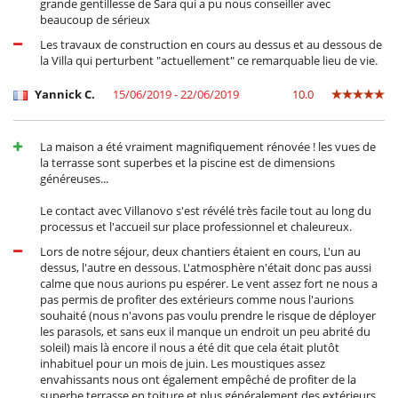
grande gentillesse de Sara qui a pu nous conseiller avec
beaucoup de sérieux
Les travaux de construction en cours au dessus et au dessous de
la Villa qui perturbent "actuellement" ce remarquable lieu de vie.
Yannick C.
15/06/2019 - 22/06/2019
10.0
La maison a été vraiment magnifiquement rénovée ! les vues de
la terrasse sont superbes et la piscine est de dimensions
généreuses...
Le contact avec Villanovo s'est révélé très facile tout au long du
processus et l'accueil sur place professionnel et chaleureux.
Lors de notre séjour, deux chantiers étaient en cours, L'un au
dessus, l'autre en dessous. L'atmosphère n'était donc pas aussi
calme que nous aurions pu espérer. Le vent assez fort ne nous a
pas permis de profiter des extérieurs comme nous l'aurions
souhaité (nous n'avons pas voulu prendre le risque de déployer
les parasols, et sans eux il manque un endroit un peu abrité du
soleil) mais là encore il nous a été dit que cela était plutôt
inhabituel pour un mois de juin. Les moustiques assez
envahissants nous ont également empêché de profiter de la
superbe terrasse en toiture et plus généralement des extérieurs.