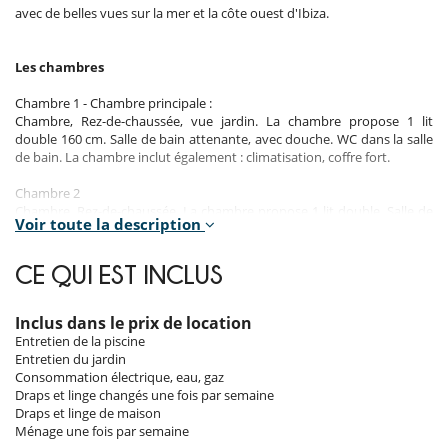
avec de belles vues sur la mer et la côte ouest d'Ibiza.
Les chambres
Chambre 1 - Chambre principale :
Chambre, Rez-de-chaussée, vue jardin. La chambre propose 1 lit
double 160 cm. Salle de bain attenante, avec douche. WC dans la salle
de bain. La chambre inclut également : climatisation, coffre fort.
Chambre 2
Chambre, Rez-de-chaussée. La chambre propose 1 lit double. Salle de
Voir toute la description
bain attenante, avec douche. La chambre inclut également :
climatisation.
CE QUI EST INCLUS
Chambre 3
Chambre, Rez-de-chaussée. La chambre propose 1 lit double. Salle de
bain à l’extérieur de la chambre, partagée, avec douche. La chambre
Inclus dans le prix de location
inclut également : climatisation, coffre fort.
Entretien de la piscine
Entretien du jardin
Chambre 4
Consommation électrique, eau, gaz
Chambre, Rez-de-chaussée. La chambre propose 2 lits jumeaux
Draps et linge changés une fois par semaine
transformables en lit double. Salle de bain à l’extérieur de la chambre,
Draps et linge de maison
partagée, avec douche. La chambre inclut également : climatisation,
Ménage une fois par semaine
coffre fort.