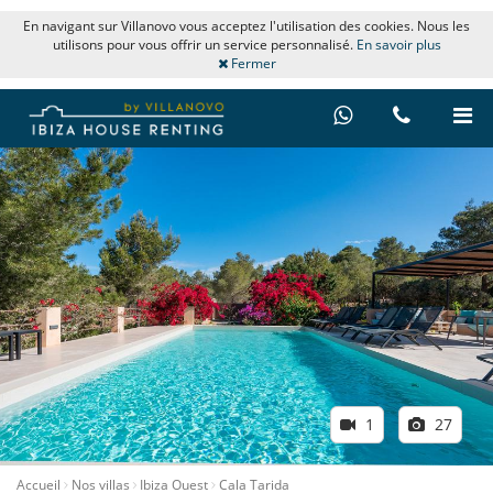
En navigant sur Villanovo vous acceptez l'utilisation des cookies. Nous les
utilisons pour vous offrir un service personnalisé.
En savoir plus
Fermer
1
27
Accueil
Nos villas
Ibiza Ouest
Cala Tarida