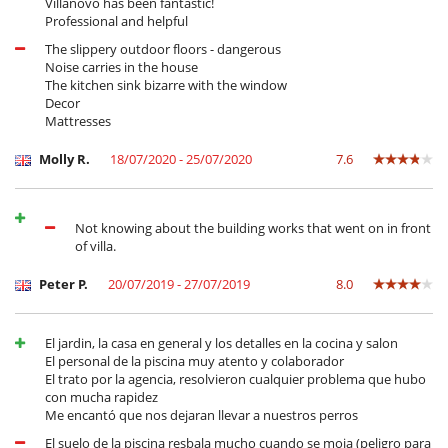
Villanovo has been fantastic!
Professional and helpful
The slippery outdoor floors - dangerous
Noise carries in the house
The kitchen sink bizarre with the window
Decor
Mattresses
Molly R.
18/07/2020 - 25/07/2020
7.6
Not knowing about the building works that went on in front
of villa.
Peter P.
20/07/2019 - 27/07/2019
8.0
El jardin, la casa en general y los detalles en la cocina y salon
El personal de la piscina muy atento y colaborador
El trato por la agencia, resolvieron cualquier problema que hubo
con mucha rapidez
Me encantó que nos dejaran llevar a nuestros perros
El suelo de la piscina resbala mucho cuando se moja (peligro para