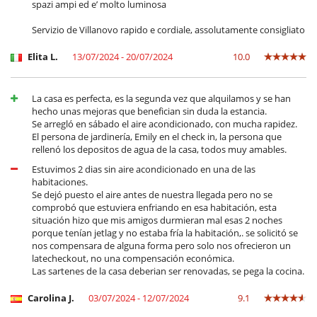
spazi ampi ed e’ molto luminosa
Servizio de Villanovo rapido e cordiale, assolutamente consigliato
Elita L.
13/07/2024 - 20/07/2024
10.0
La casa es perfecta, es la segunda vez que alquilamos y se han
hecho unas mejoras que benefician sin duda la estancia.
Se arregló en sábado el aire acondicionado, con mucha rapidez.
El persona de jardinería, Emily en el check in, la persona que
rellenó los depositos de agua de la casa, todos muy amables.
Estuvimos 2 dias sin aire acondicionado en una de las
habitaciones.
Se dejó puesto el aire antes de nuestra llegada pero no se
comprobó que estuviera enfriando en esa habitación, esta
situación hizo que mis amigos durmieran mal esas 2 noches
porque tenían jetlag y no estaba fría la habitación,. se solicitó se
nos compensara de alguna forma pero solo nos ofrecieron un
latecheckout, no una compensación económica.
Las sartenes de la casa deberian ser renovadas, se pega la cocina.
Carolina J.
03/07/2024 - 12/07/2024
9.1