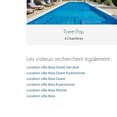
Loisirs, bien-être & activités sportives
Accès Internet (haut débit, filaire)
TV
Pour votre confort et votre agrément
Air conditionné dans les chambres uniquement
Torre Pau
4 Chambres
Les visiteurs recherchent également :
Location villa Ibiza Ouest San Jose
Location villa Ibiza Ouest 8 personnes
Location villa Ibiza Ouest
Location villa Ibiza 8 personnes
Location villa Ibiza Piscine
Location villa Ibiza