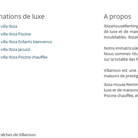
nations de luxe
A propos
IbizaHouseRenting.
villa Ibiza
de luxe et de mai
villa Ibiza Piscine
inoubliables. Ibiz
villa Ibiza Enfants bienvenus
Notre immatricula
villa Ibiza Jacuzzi
Nous sommes titul
villa Ibiza Piscine chauffée
sur la totalité des
Villanovo est une 
maisons de prestig
Ibiza House Renting
luxe et de maisons 
Piscine chauffée, et
raîches de Villanovo