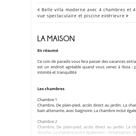
Belle villa moderne avec 4 chambres et 4 
vue spectaculaire et piscine extérieure
LA MAISON
En résumé
Ce coin de paradis vous fera passer des vacances extra
est un endroit agréable quand vous venez à Ibiza : p
intimité et tranquillité
Les chambres
Chambre 1
Chambre, De plain-pied, accès direct au jardin. La cha
bain attenante, avec baignoire. La chambre inclut égale
Chambre 2
Chambre, De plain-pied, accès direct au jardin. La c
douche. La chambre inclut également : climatisation, d