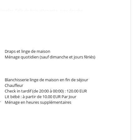
imples. Salle de bain attenante, avec douche.
uble. Salle de bain attenante, avec douche.
uble. Salle de bain attenante, avec douche.
Draps et linge de maison
Ménage quotidien (sauf dimanche et jours fériés)
ne grande terrasse avec 2 espaces de détente
Blanchisserie linge de maison en fin de séjour
Chauffeur
sonnes
Check in tardif (de 20:00 à 00:00) : 120.00 EUR
Lit bébé : à partir de 10.00 EUR Par Jour
r
Ménage en heures supplémentaires
et satellite Sky