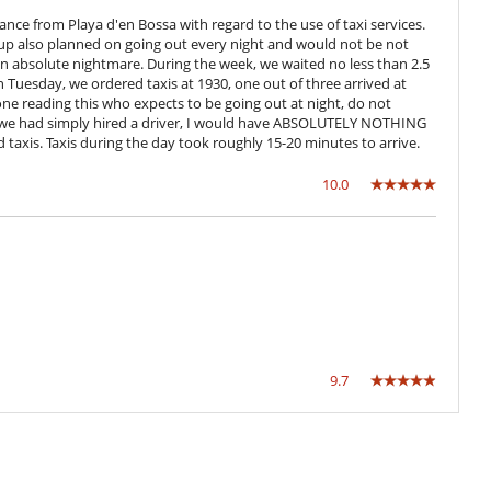
ance from Playa d'en Bossa with regard to the use of taxi services.
group also planned on going out every night and would not be not
 an absolute nightmare. During the week, we waited no less than 2.5
n Tuesday, we ordered taxis at 1930, one out of three arrived at
one reading this who expects to be going out at night, do not
. If we had simply hired a driver, I would have ABSOLUTELY NOTHING
d taxis. Taxis during the day took roughly 15-20 minutes to arrive.
10.0
9.7