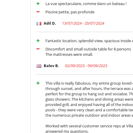
La vue spectaculaire, comme dans un bateau !
Piscine petite, pas profonde
Adil D.
13/07/2024 - 20/07/2024
Fantastic location, splendid view, spacious ins
Discomfort and small outside table for 8 persons
The mattresses were small.
Balev B.
02/09/2023 - 09/09/2023
This villa is really fabulous, my entire group lov
through sunset, and after hours, the terrace was 
perfect for the group to hang out and socialize. T
glass showers. The kitchens and dining areas wer
provided grill, and enjoyed having all of the ind
pools - they were very clean and a comfortable te
the numerous private outdoor and indoor areas we 
Worked with several customer service reps at Vill
answered my questions.