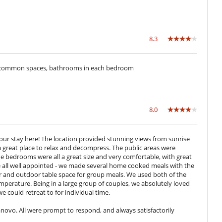
8.3
ide common spaces, bathrooms in each bedroom
8.0
ed our stay here! The location provided stunning views from sunrise
a great place to relax and decompress. The public areas were
he bedrooms were all a great size and very comfortable, with great
e all well appointed - we made several home cooked meals with the
oor and outdoor table space for group meals. We used both of the
mperature. Being in a large group of couples, we absolutely loved
could retreat to for individual time.
anovo. All were prompt to respond, and always satisfactorily