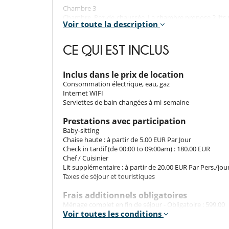
Chambre 3
Chambre, Rez-de-chaussée. La chambre propose 2 lits s
Voir toute la description
Chambre 4
Chambre, Rez-de-chaussée. La chambre propose 1 lit do
CE QUI EST INCLUS
Chambre 5
Chambre, Rez-de-chaussée. La chambre propose 1 lit do
Inclus dans le prix de location
Consommation électrique, eau, gaz
Internet WIFI
Les intérieurs
Serviettes de bain changées à mi-semaine
Premier étage
Prestations avec participation
Grand salon avec vue magnifique sur la mer. Accès à u
Baby-sitting
Télévision satellite
Chaise haute : à partir de 5.00 EUR Par Jour
Cuisine ouverte avec bar et table à manger pour 8 per
Check in tardif (de 00:00 to 09:00am) : 180.00 EUR
Chef / Cuisinier
Étage inférieur
Lit supplémentaire : à partir de 20.00 EUR Par Pers./jou
Salle à manger pour 10 personnes
Taxes de séjour et touristiques
Salle de cinéma avec son surround, lecteur DVD Blu Ray 
Salle de bain invités avec douche
Frais additionnels obligatoires
Ménage complet en fin de séjour - Obligatoire : 599.00
Voir toutes les conditions
EUR Par Séjour
Les extérieurs