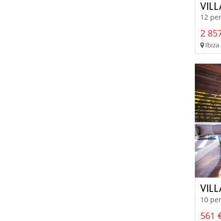
VILL
12 per
2 857
Ibiza 
VIL
10 per
561 €