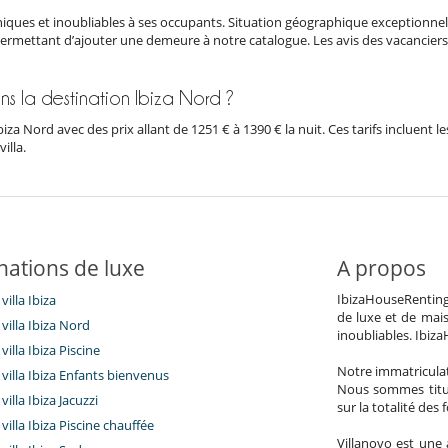
iques et inoubliables à ses occupants. Situation géographique exceptionnel
permettant d’ajouter une demeure à notre catalogue. Les avis des vacanciers e
ans la destination Ibiza Nord ?
biza Nord avec des prix allant de 1251 € à 1390 € la nuit. Ces tarifs incluen
illa.
nations de luxe
A propos
IbizaHouseRenting.
villa Ibiza
de luxe et de mai
villa Ibiza Nord
inoubliables. Ibiz
villa Ibiza Piscine
Notre immatricula
villa Ibiza Enfants bienvenus
Nous sommes titul
villa Ibiza Jacuzzi
sur la totalité des
villa Ibiza Piscine chauffée
Villanovo est une 