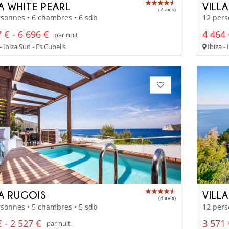
A WHITE PEARL
VILL
(2 avis)
sonnes • 6 chambres • 6 sdb
12 pers
 € - 6 696 €
4 464 
par nuit
- Ibiza Sud - Es Cubells
Ibiza - 
LA RUGOIS
VILL
(4 avis)
sonnes • 5 chambres • 5 sdb
12 pers
 - 2 527 €
3 571 
par nuit