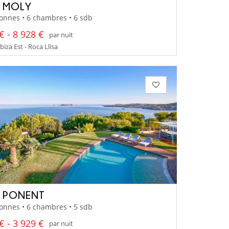
A MOLY
onnes • 6 chambres • 6 sdb
€ - 8 928 €
par nuit
Ibiza Est - Roca Llisa
A PONENT
onnes • 6 chambres • 5 sdb
€ - 3 929 €
par nuit