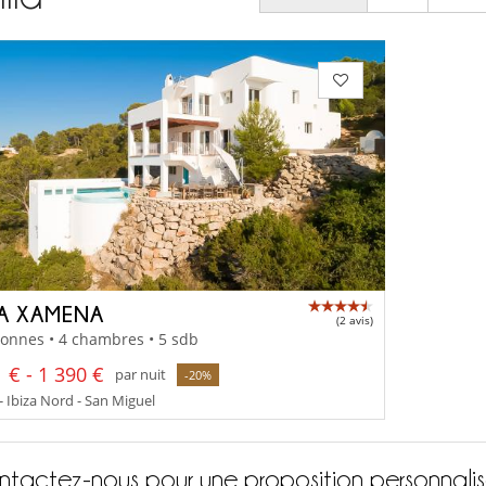
LA XAMENA
(2 avis)
onnes • 4 chambres • 5 sdb
 € - 1 390 €
par nuit
-20%
- Ibiza Nord - San Miguel
tactez-nous pour une proposition personnali