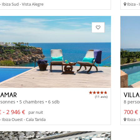
- Ibiza Sud - Vista Alegre
Ibiza - 
AMAR
VILL
(11 avis)
sonnes • 5 chambres • 6 sdb
8 perso
 - 2 946 €
700 € 
par nuit
- Ibiza Ouest - Cala Tarida
Ibiza - 