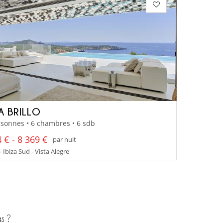
A BRILLO
sonnes • 6 chambres • 6 sdb
 € - 8 369 €
par nuit
- Ibiza Sud - Vista Alegre
s ?