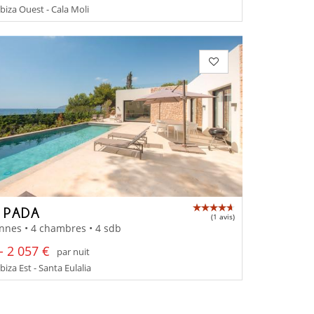
Ibiza Ouest - Cala Moli
A PADA
(1 avis)
nnes • 4 chambres • 4 sdb
- 2 057 €
par nuit
Ibiza Est - Santa Eulalia