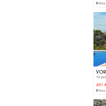
Ibiza 
VOR
10 per
491 €
Ibiza 