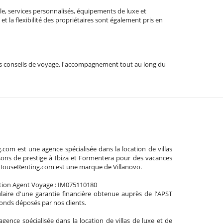
le, services personnalisés, équipements de luxe et
t la flexibilité des propriétaires sont également pris en
t les conseils de voyage, l'accompagnement tout au long du
com est une agence spécialisée dans la location de villas
sons de prestige à Ibiza et Formentera pour des vacances
aHouseRenting.com est une marque de Villanovo.
tion Agent Voyage : IM075110180
aire d'une garantie financière obtenue auprès de l'APST
 fonds déposés par nos clients.
agence spécialisée dans la location de villas de luxe et de